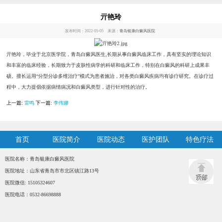
亓艳玲
发布时间：2022-05-05 来源：
青岛银康白癜风医院
亓艳玲，毕业于北京医学院，青岛白癜风医生,长期从事白癜风临床工作，具有坚实的理论知识
和丰富的临床经验，长期致力于皮肤性病学的科研和临床工作，特别在白癜风的科研上成果丰
硕。擅长运用“分型分诊多维治疗”模式为患者施治，对各类白癜风疾病均有诊疗研究。在诊疗过
程中，大力提倡依据病情病况和白癜风类型，进行针对性的治疗。
上一篇:
雷鸣
下一篇:
李伟娜
首页
医院简介
医院动态
医护团队
特色疗法
医院名称：青岛银康白癜风医院
医院地址：山东省青岛市市北区镇江路13号
医院微信: 15105324607
医院电话：0532-86698888